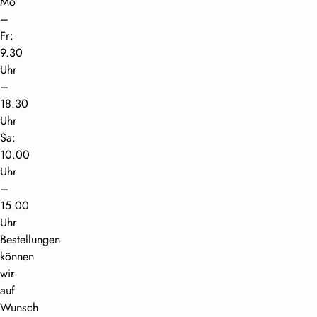
Mo
–
Fr:
9.30
Uhr
–
18.30
Uhr
Sa:
10.00
Uhr
–
15.00
Uhr
Bestellungen
können
wir
auf
Wunsch