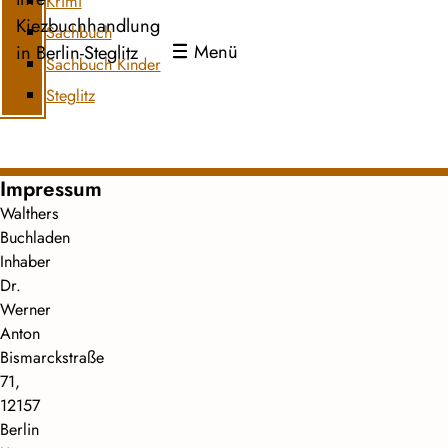
Krimi
Kiezbuchhandlung
Sachbuch
Menü
in Berlin-Steglitz
Sachbuch Kinder
Steglitz
Impressum
Walthers
Buchladen
Inhaber
Dr.
Werner
Anton
Bismarckstraße
71,
12157
Berlin