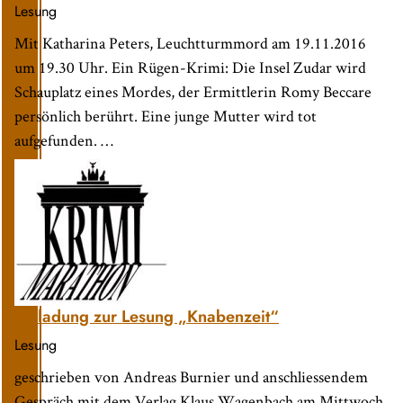
Lesung
Mit Katharina Peters, Leuchtturmmord am 19.11.2016
um 19.30 Uhr. Ein Rügen-Krimi: Die Insel Zudar wird
Schauplatz eines Mordes, der Ermittlerin Romy Beccare
persönlich berührt. Eine junge Mutter wird tot
aufgefunden. …
Einladung zur Lesung „Knabenzeit“
Lesung
geschrieben von Andreas Burnier und anschliessendem
Gespräch mit dem Verlag Klaus Wagenbach am Mittwoch,