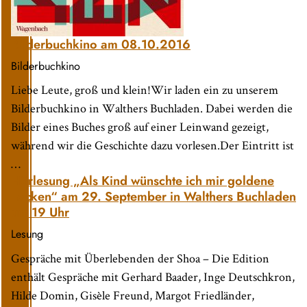
Bilderbuchkino am 08.10.2016
Bilderbuchkino
Liebe Leute, groß und klein!Wir laden ein zu unserem
Bilderbuchkino in Walthers Buchladen. Dabei werden die
Bilder eines Buches groß auf einer Leinwand gezeigt,
während wir die Geschichte dazu vorlesen.Der Eintritt ist
…
Hörlesung „Als Kind wünschte ich mir goldene
Locken“ am 29. September in Walthers Buchladen
um 19 Uhr
Lesung
Gespräche mit Überlebenden der Shoa – Die Edition
enthält Gespräche mit Gerhard Baader, Inge Deutschkron,
Hilde Domin, Gisèle Freund, Margot Friedländer,