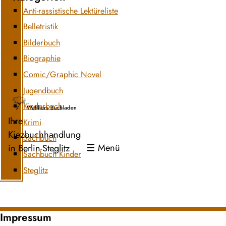
Anti-rassistische Lektüreliste
Belletristik
Bilderbuch
Biographie
Comic/Graphic Novel
Jugendbuch
Kinderbuch
Ihre
Krimi
Kiezbuchhandlung
Sachbuch
Menü
in Berlin-Steglitz
Sachbuch Kinder
Steglitz
Impressum