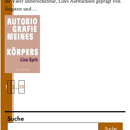
ihr Vater unberechenbar, Lizes Aufwachsen geprägt von
Ängsten und …
1
2
3
19
…
Suche
Suche