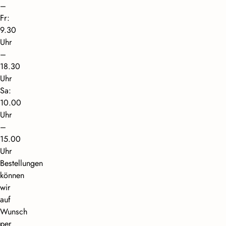
–
Fr:
9.30
Uhr
–
18.30
Uhr
Sa:
10.00
Uhr
–
15.00
Uhr
Bestellungen
können
wir
auf
Wunsch
per