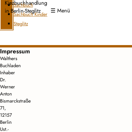
Kiezbuchhandlung
Sachbuch
Menü
in Berlin-Steglitz
Sachbuch Kinder
Steglitz
Impressum
Walthers
Buchladen
Inhaber
Dr.
Werner
Anton
Bismarckstraße
71,
12157
Berlin
Ust.-