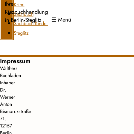
Ihre
Krimi
Kiezbuchhandlung
Sachbuch
Menü
in Berlin-Steglitz
Sachbuch Kinder
Steglitz
Impressum
Walthers
Buchladen
Inhaber
Dr.
Werner
Anton
Bismarckstraße
71,
12157
Berlin