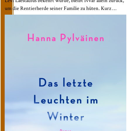
Levi Laestadius bekehrt wurde, bleibt Ivvár allein zurück,
um die Rentierherde seiner Familie zu hüten. Kurz …