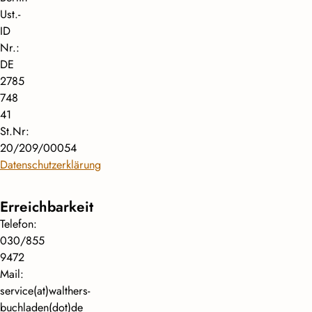
Ust.-
ID
Nr.:
DE
2785
748
41
St.Nr:
20/209/00054
Datenschutzerklärung
Erreichbarkeit
Telefon:
030/855
9472
Mail:
service(at)walthers-
buchladen(dot)de