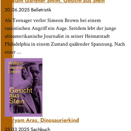
William Gardner Smith, Gesicht aus Stein
20.06.2025
Belletristik
Als Teenager verlor Simeon Brown bei einem
rassistischen Angriff ein Auge. Seitdem lebt der junge
afroamerikanische Journalist in seiner Heimatstadt
Philadelphia in einem Zustand quälender Spannung. Nach
einer …
Maryam Aras, Dinosaurierkind
25.03.2025
Sachbuch