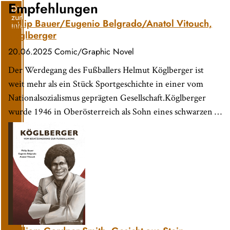
Empfehlungen
Direkt
zum
Philip Bauer/Eugenio Belgrado/Anatol Vitouch,
Inhalt
Köglberger
20.06.2025
Comic/Graphic Novel
Der Werdegang des Fußballers Helmut Köglberger ist
weit mehr als ein Stück Sportgeschichte in einer vom
Nationalsozialismus geprägten Gesellschaft.Köglberger
wurde 1946 in Oberösterreich als Sohn eines schwarzen …