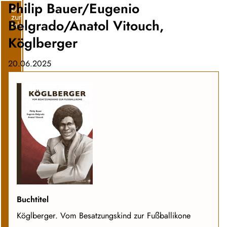
Philip Bauer/Eugenio
Direkt
zum
Belgrado/Anatol Vitouch,
Inhalt
Köglberger
20.06.2025
Buchtitel
Köglberger. Vom Besatzungskind zur Fußballikone