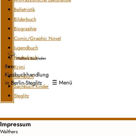
Belletristik
Bilderbuch
Biographie
Comic/Graphic Novel
Jugendbuch
Kinderbuch
Ihre
Krimi
Kiezbuchhandlung
Sachbuch
Menü
in Berlin-Steglitz
Sachbuch Kinder
Steglitz
Impressum
Walthers