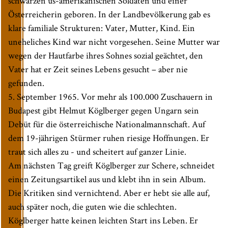
schwarzen us-amerikanischen Soldaten und einer
Österreicherin geboren. In der Landbevölkerung gab es
klare familiale Strukturen: Vater, Mutter, Kind. Ein
uneheliches Kind war nicht vorgesehen. Seine Mutter war
wegen der Hautfarbe ihres Sohnes sozial geächtet, den
Vater hat er Zeit seines Lebens gesucht – aber nie
gefunden.
5. September 1965. Vor mehr als 100.000 Zuschauern in
Budapest gibt Helmut Köglberger gegen Ungarn sein
Debüt für die österreichische Nationalmannschaft. Auf
dem 19-jährigen Stürmer ruhen riesige Hoffnungen. Er
traut sich alles zu - und scheitert auf ganzer Linie.
Am nächsten Tag greift Köglberger zur Schere, schneidet
einen Zeitungsartikel aus und klebt ihn in sein Album.
Die Kritiken sind vernichtend. Aber er hebt sie alle auf,
auch später noch, die guten wie die schlechten.
Köglberger hatte keinen leichten Start ins Leben. Er