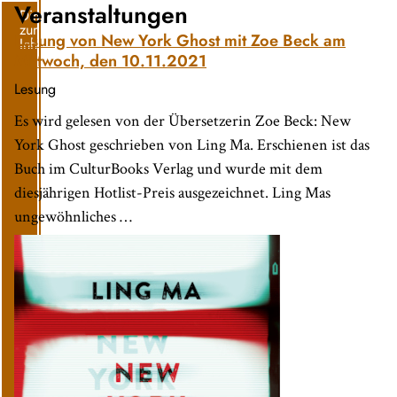
Veranstaltungen
Direkt
zum
Lesung von New York Ghost mit Zoe Beck am
Inhalt
Mittwoch, den 10.11.2021
Lesung
Es wird gelesen von der Übersetzerin Zoe Beck: New
York Ghost geschrieben von Ling Ma. Erschienen ist das
Buch im CulturBooks Verlag und wurde mit dem
diesjährigen Hotlist-Preis ausgezeichnet. Ling Mas
ungewöhnliches …