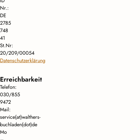
ID
Nr.:
DE
2785
748
41
St.Nr:
20/209/00054
Datenschutzerklärung
Erreichbarkeit
Telefon:
030/855
9472
Mail:
service(at)walthers-
buchladen(dot)de
Mo
–