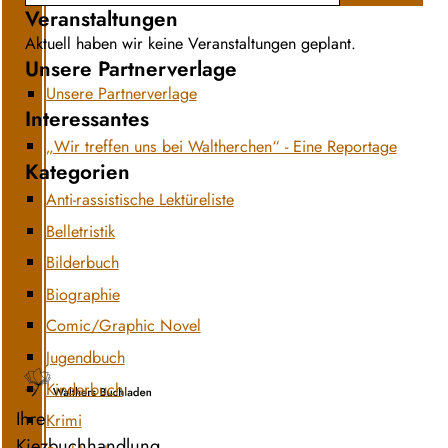
Veranstaltungen
Aktuell haben wir keine Veranstaltungen geplant.
Unsere Partnerverlage
Unsere Partnerverlage
Interessantes
„Wir treffen uns bei Waltherchen“ - Eine Reportage
Kategorien
Anti-rassistische Lektüreliste
Belletristik
Bilderbuch
Biographie
Comic/Graphic Novel
Jugendbuch
Kinderbuch
Ihre
Krimi
Kiezbuchhandlung