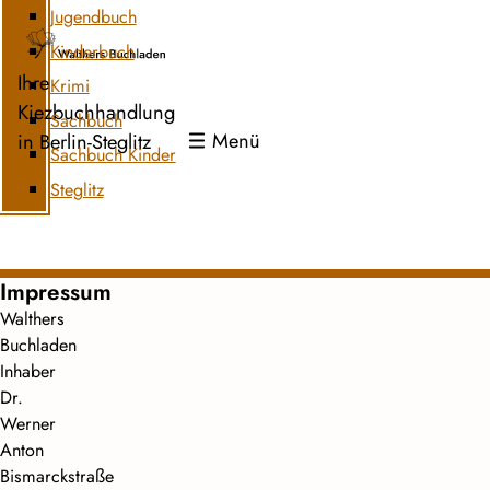
Jugendbuch
Kinderbuch
Ihre
Krimi
Kiezbuchhandlung
Sachbuch
Menü
in Berlin-Steglitz
Sachbuch Kinder
Steglitz
Impressum
Walthers
Buchladen
Inhaber
Dr.
Werner
Anton
Bismarckstraße