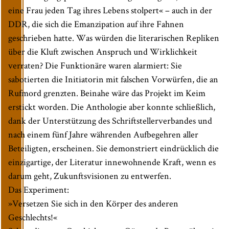
eine Frau jeden Tag ihres Lebens stolpert« – auch in der
DDR, die sich die Emanzipation auf ihre Fahnen
geschrieben hatte. Was würden die literarischen Repliken
über die Kluft zwischen Anspruch und Wirklichkeit
verraten? Die Funktionäre waren alarmiert: Sie
sabotierten die Initiatorin mit falschen Vorwürfen, die an
Rufmord grenzten. Beinahe wäre das Projekt im Keim
erstickt worden. Die Anthologie aber konnte schließlich,
dank der Unterstützung des Schriftstellerverbandes und
nach einem fünf Jahre währenden Aufbegehren aller
Beteiligten, erscheinen. Sie demonstriert eindrücklich die
einzigartige, der Literatur innewohnende Kraft, wenn es
darum geht, Zukunftsvisionen zu entwerfen.
Das Experiment:
»Versetzen Sie sich in den Körper des anderen
Geschlechts!«