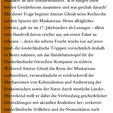
Massaker an den Inselbewohnern. Wie hängen diese
beiden Geschehnisse zusammen und was geschah danach?
Mit dieser Frage beginnt Amitav Ghosh seine Recherche
auf den Spuren der Muskatnuss. Heute alltägliches
Gewürz, galt sie im 17. Jahrhundert als Luxusgut ‒ allein
eine Handvoll davon reichte aus, um einen Palast zu
erbauen ‒, denn die seltene Frucht wuchs nur auf jener
Insel, die niederländische Truppen vornehmlich deshalb
in Besitz nahmen, um das Handelsmonopol für die
Niederländische Ostindien-Kompanie zu sichern.
Während Amitav Ghosh die Reise der Muskatnuss
nachzeichnet, veranschaulicht er eindrucksvoll die
Mechanismen von Kolonialismus und Ausbeutung der
Einheimischen sowie der Natur durch westliche Länder.
Mitreißend stellt er dabei die Verbindung geschichtlicher
Entwicklungen mit aktuellen Realitäten her, verkettet
niederländische Stillleben und die Nomenklatur nach