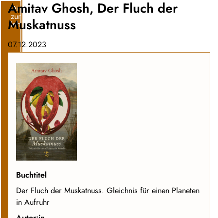
Amitav Ghosh, Der Fluch der
Direkt
zum
Muskatnuss
Inhalt
07.12.2023
Buchtitel
Der Fluch der Muskatnuss. Gleichnis für einen Planeten
in Aufruhr
Autor:in