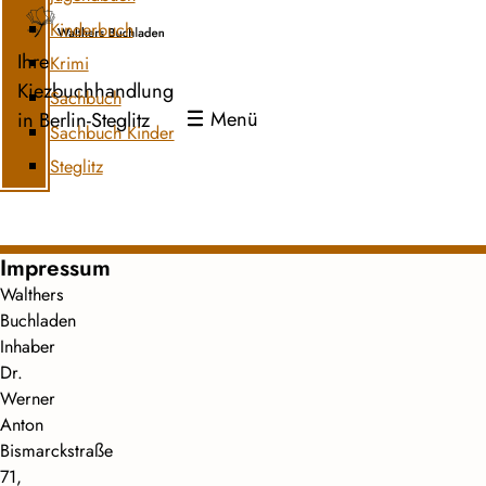
Kinderbuch
Ihre
Krimi
Kiezbuchhandlung
Sachbuch
Menü
in Berlin-Steglitz
Sachbuch Kinder
Steglitz
Impressum
Walthers
Buchladen
Inhaber
Dr.
Werner
Anton
Bismarckstraße
71,