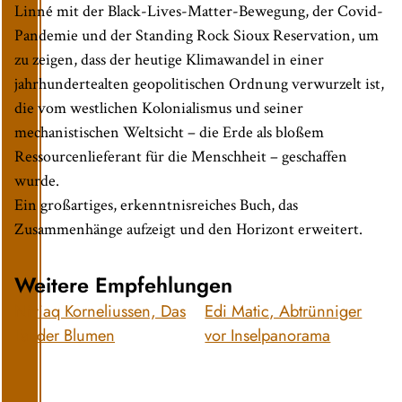
Linné mit der Black-Lives-Matter-Bewegung, der Covid-
Pandemie und der Standing Rock Sioux Reservation, um
zu zeigen, dass der heutige Klimawandel in einer
jahrhundertealten geopolitischen Ordnung verwurzelt ist,
die vom westlichen Kolonialismus und seiner
mechanistischen Weltsicht – die Erde als bloßem
Ressourcenlieferant für die Menschheit – geschaffen
wurde.
Ein großartiges, erkenntnisreiches Buch, das
Zusammenhänge aufzeigt und den Horizont erweitert.
Weitere Empfehlungen
Niviaq Korneliussen, Das
Edi Matic, Abtrünniger
Tal der Blumen
vor Inselpanorama