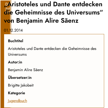
„Aristoteles und Dante entdecken
Direkt
zum
die Geheimnisse des Universums“
Inhalt
von Benjamin Alire Sãenz
01.12.2014
Buchtitel
Aristoteles und Dante entdecken die Geheimnisse des
Universums
Autor:in
Benjamin Alire Sãenz
Übersetzer:in
Brigitte Jakobeit
Kategorie
Jugendbuch