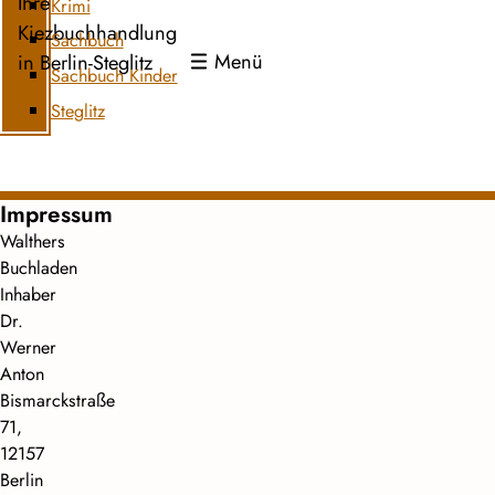
Ihre
Krimi
Kiezbuchhandlung
Sachbuch
Menü
in Berlin-Steglitz
Sachbuch Kinder
Steglitz
Impressum
Walthers
Buchladen
Inhaber
Dr.
Werner
Anton
Bismarckstraße
71,
12157
Berlin