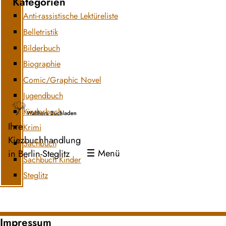
Kategorien
Anti-rassistische Lektüreliste
Belletristik
Bilderbuch
Biographie
Comic/Graphic Novel
Jugendbuch
Kinderbuch
Ihre
Krimi
Kiezbuchhandlung
Sachbuch
Menü
in Berlin-Steglitz
Sachbuch Kinder
Steglitz
Impressum