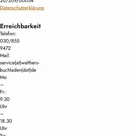
20/209/00054
Datenschutzerklärung
Erreichbarkeit
Telefon:
030/855
9472
Mail:
service(at)walthers-
buchladen(dot)de
Mo
–
Fr:
9.30
Uhr
–
18.30
Uhr
Sa: