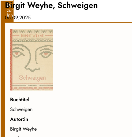
Birgit Weyhe, Schweigen
Direkt
zum
Inhalt
05.09.2025
Buchtitel
Schweigen
Autor:in
Birgit Weyhe