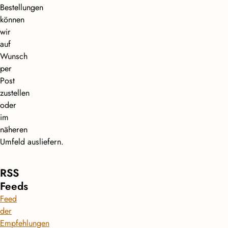
Bestellungen
können
wir
auf
Wunsch
per
Post
zustellen
oder
im
näheren
Umfeld ausliefern.
RSS
Feeds
Feed
der
Empfehlungen