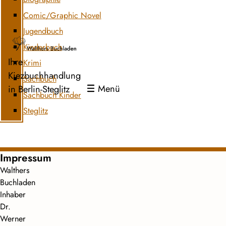
Comic/Graphic Novel
Jugendbuch
Kinderbuch
Ihre
Krimi
Kiezbuchhandlung
Sachbuch
Menü
in Berlin-Steglitz
Sachbuch Kinder
Steglitz
Impressum
Walthers
Buchladen
Inhaber
Dr.
Werner