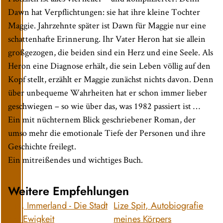
Dawn hat Verpflichtungen: sie hat ihre kleine Tochter
Maggie. Jahrzehnte später ist Dawn für Maggie nur eine
schattenhafte Erinnerung. Ihr Vater Heron hat sie allein
großgezogen, die beiden sind ein Herz und eine Seele. Als
Heron eine Diagnose erhält, die sein Leben völlig auf den
Kopf stellt, erzählt er Maggie zunächst nichts davon. Denn
über unbequeme Wahrheiten hat er schon immer lieber
geschwiegen – so wie über das, was 1982 passiert ist …
Ein mit nüchternem Blick geschriebener Roman, der
umso mehr die emotionale Tiefe der Personen und ihre
Geschichte freilegt.
Ein mitreißendes und wichtiges Buch.
Weitere Empfehlungen
Flix, Immerland - Die Stadt
Lize Spit, Autobiografie
der Ewigkeit
meines Körpers