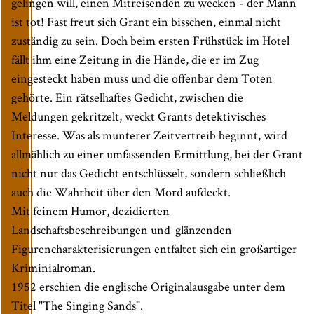
gelingen will, einen Mitreisenden zu wecken - der Mann
ist tot! Fast freut sich Grant ein bisschen, einmal nicht
zuständig zu sein. Doch beim ersten Frühstück im Hotel
fällt ihm eine Zeitung in die Hände, die er im Zug
eingesteckt haben muss und die offenbar dem Toten
gehörte. Ein rätselhaftes Gedicht, zwischen die
Meldungen gekritzelt, weckt Grants detektivisches
Interesse. Was als munterer Zeitvertreib beginnt, wird
allmählich zu einer umfassenden Ermittlung, bei der Grant
nicht nur das Gedicht entschlüsselt, sondern schließlich
auch die Wahrheit über den Mord aufdeckt.
Mit feinem Humor, dezidierten
Landschaftsbeschreibungen und glänzenden
Figurencharakterisierungen entfaltet sich ein großartiger
Kriminialroman.
1952 erschien die englische Originalausgabe unter dem
Titel "The Singing Sands".