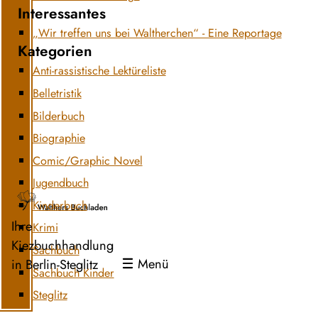
Interessantes
„Wir treffen uns bei Waltherchen“ - Eine Reportage
Kategorien
Anti-rassistische Lektüreliste
Belletristik
Bilderbuch
Biographie
Comic/Graphic Novel
Jugendbuch
Kinderbuch
Ihre
Krimi
Kiezbuchhandlung
Sachbuch
Menü
in Berlin-Steglitz
Sachbuch Kinder
Steglitz