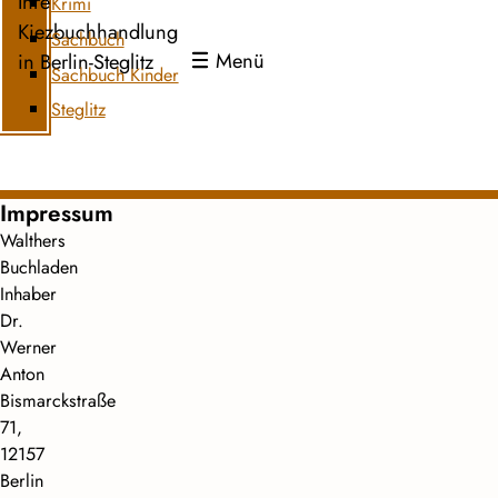
Ihre
Krimi
Kiezbuchhandlung
Sachbuch
Menü
in Berlin-Steglitz
Sachbuch Kinder
Steglitz
Impressum
Walthers
Buchladen
Inhaber
Dr.
Werner
Anton
Bismarckstraße
71,
12157
Berlin