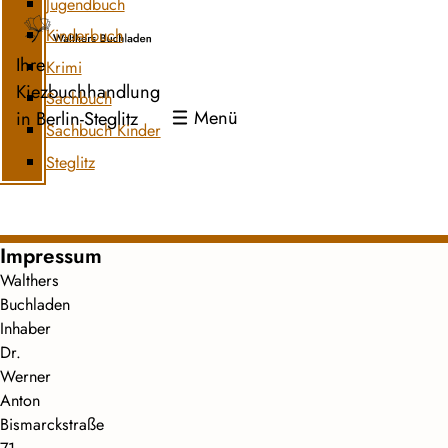
Jugendbuch
Kinderbuch
Ihre
Krimi
Kiezbuchhandlung
Sachbuch
Menü
in Berlin-Steglitz
Sachbuch Kinder
Steglitz
Impressum
Walthers
Buchladen
Inhaber
Dr.
Werner
Anton
Bismarckstraße