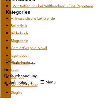
„Wir treffen uns bei Waltherchen“ - Eine Reportage
Kategorien
Anti-rassistische Lektüreliste
Belletristik
Bilderbuch
Biographie
Comic/Graphic Novel
Jugendbuch
Kinderbuch
Ihre
Krimi
Kiezbuchhandlung
Sachbuch
Menü
in Berlin-Steglitz
Sachbuch Kinder
Steglitz