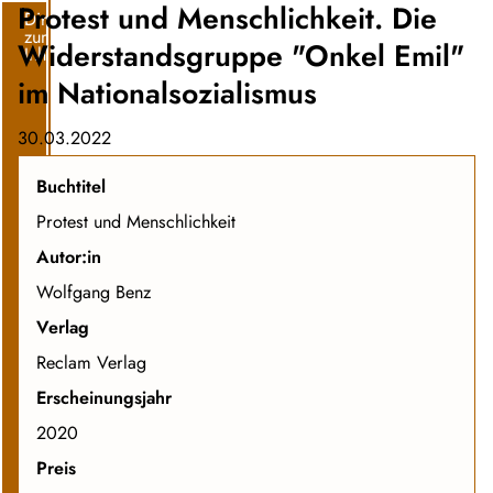
Protest und Menschlichkeit. Die
Direkt
zum
Widerstandsgruppe "Onkel Emil"
Inhalt
im Nationalsozialismus
30.03.2022
Buchtitel
Protest und Menschlichkeit
Autor:in
Wolfgang Benz
Verlag
Reclam Verlag
Erscheinungsjahr
2020
Preis