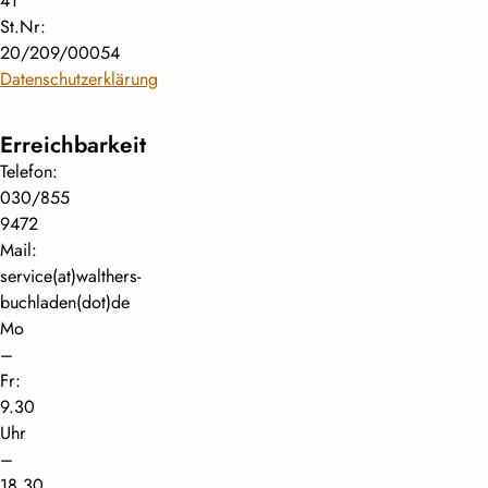
41
St.Nr:
20/209/00054
Datenschutzerklärung
Erreichbarkeit
Telefon:
030/855
9472
Mail:
service(at)walthers-
buchladen(dot)de
Mo
–
Fr:
9.30
Uhr
–
18.30