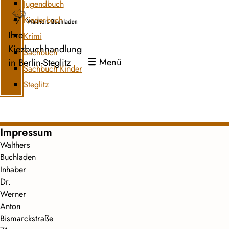
Jugendbuch
Kinderbuch
Ihre
Krimi
Kiezbuchhandlung
Sachbuch
Menü
in Berlin-Steglitz
Sachbuch Kinder
Steglitz
Impressum
Walthers
Buchladen
Inhaber
Dr.
Werner
Anton
Bismarckstraße