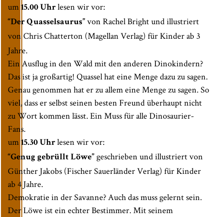
um
lesen wir vor:
15.00 Uhr
von Rachel Bright und illustriert
“Der Quasselsaurus
”
von Chris Chatterton
(Magellan Verlag) für Kinder ab 3
Jahre.
Ein Ausflug in den Wald mit den anderen Dinokindern?
Das ist ja großartig! Quassel hat eine Menge dazu zu sagen.
Genau genommen hat er zu allem eine Menge zu sagen. So
viel, dass er selbst seinen besten Freund überhaupt nicht
zu Wort kommen lässt. Ein Muss für alle Dinosaurier-
Fans.
um
lesen wir vor:
15.30 Uhr
geschrieben und illustriert von
“Genug gebrüllt Löwe”
Günther Jakobs (Fischer Sauerländer Verlag) für Kinder
ab 4 Jahre.
Demokratie in der Savanne? Auch das muss gelernt sein.
Der Löwe ist ein echter Bestimmer. Mit seinem