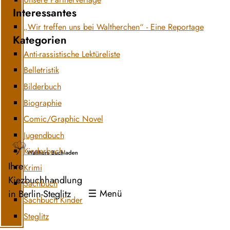
Interessantes
„Wir treffen uns bei Waltherchen“ - Eine Reportage
Kategorien
Anti-rassistische Lektüreliste
Belletristik
Bilderbuch
Biographie
Comic/Graphic Novel
Jugendbuch
Kinderbuch
Ihre
Krimi
Kiezbuchhandlung
Sachbuch
Menü
in Berlin-Steglitz
Sachbuch Kinder
Steglitz