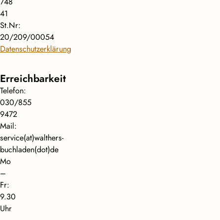
748
41
St.Nr:
20/209/00054
Datenschutzerklärung
Erreichbarkeit
Telefon:
030/855
9472
Mail:
service(at)walthers-
buchladen(dot)de
Mo
–
Fr:
9.30
Uhr