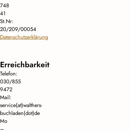
748
41
St.Nr:
20/209/00054
Datenschutzerklärung
Erreichbarkeit
Telefon:
030/855
9472
Mail:
service(at)walthers-
buchladen(dot)de
Mo
–