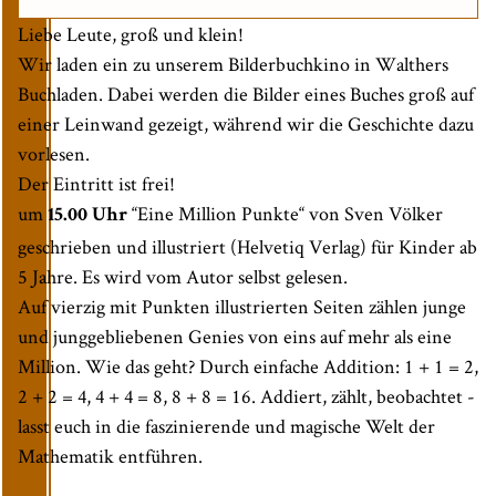
Liebe Leute, groß und klein!
Wir laden ein zu unserem Bilderbuchkino in Walthers
Buchladen. Dabei werden die Bilder eines Buches groß auf
einer Leinwand gezeigt, während wir die Geschichte dazu
vorlesen.
Der Eintritt ist frei!
um
“Eine Million Punkte“ von Sven Völker
15.00 Uhr
geschrieben und illustriert (Helvetiq Verlag) für Kinder ab
5 Jahre. Es wird vom Autor selbst gelesen.
Auf vierzig mit Punkten illustrierten Seiten zählen junge
und junggebliebenen Genies von eins auf mehr als eine
Million. Wie das geht? Durch einfache Addition: 1 + 1 = 2,
2 + 2 = 4, 4 + 4 = 8, 8 + 8 = 16. Addiert, zählt, beobachtet -
lasst euch in die faszinierende und magische Welt der
Mathematik entführen.