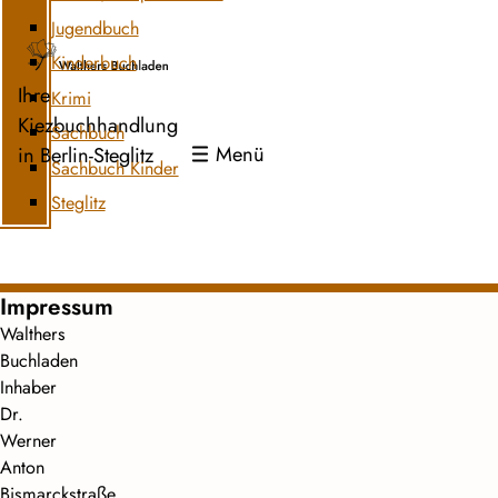
Jugendbuch
Kinderbuch
Ihre
Krimi
Kiezbuchhandlung
Sachbuch
Menü
in Berlin-Steglitz
Sachbuch Kinder
Steglitz
Impressum
Walthers
Buchladen
Inhaber
Dr.
Werner
Anton
Bismarckstraße