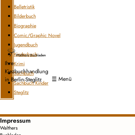
Belletristik
Bilderbuch
Biographie
Comic/Graphic Novel
Jugendbuch
Kinderbuch
Ihre
Krimi
Kiezbuchhandlung
Sachbuch
Menü
in Berlin-Steglitz
Sachbuch Kinder
Steglitz
Impressum
Walthers