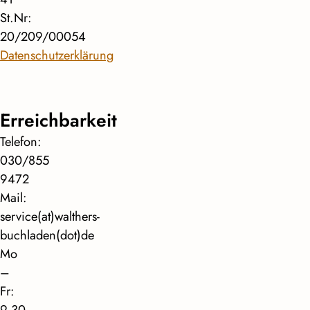
St.Nr:
20/209/00054
Datenschutzerklärung
Erreichbarkeit
Telefon:
030/855
9472
Mail:
service(at)walthers-
buchladen(dot)de
Mo
–
Fr:
9.30