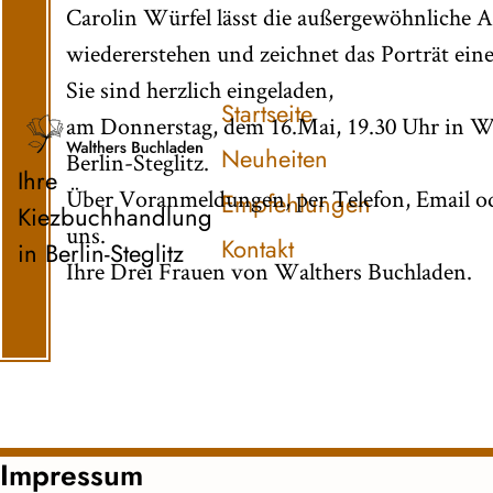
Carolin Würfel lässt die außergewöhnliche A
wiedererstehen und zeichnet das Porträt eine
Sie sind herzlich eingeladen,
Startseite
am Donnerstag, dem 16.Mai, 19.30 Uhr in Wa
Neuheiten
Berlin-Steglitz.
Ihre
Über Voranmeldungen, per Telefon, Email od
Empfehlungen
Kiezbuchhandlung
uns.
Kontakt
in Berlin-Steglitz
Ihre Drei Frauen von Walthers Buchladen.
Impressum