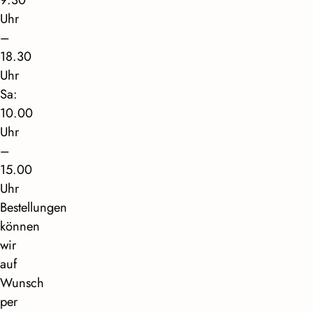
Uhr
–
18.30
Uhr
Sa:
10.00
Uhr
–
15.00
Uhr
Bestellungen
können
wir
auf
Wunsch
per