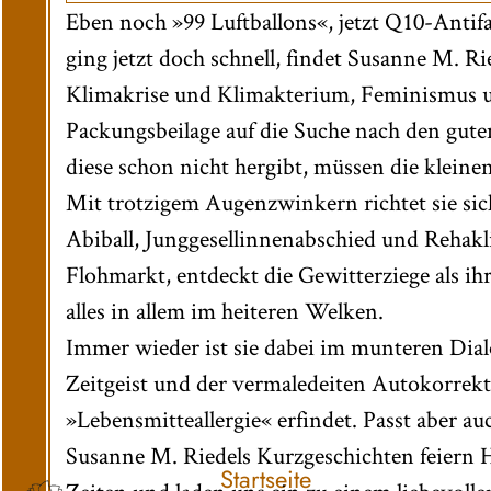
Eben noch »99 Luftballons«, jetzt Q10-Antif
ging jetzt doch schnell, findet Susanne M. R
Klimakrise und Klimakterium, Feminismus u
Packungsbeilage auf die Suche nach den gu
diese schon nicht hergibt, müssen die kleine
Mit trotzigem Augenzwinkern richtet sie sic
Abiball, Junggesellinnenabschied und Rehakli
Flohmarkt, entdeckt die Gewitterziege als ihr
alles in allem im heiteren Welken.
Immer wieder ist sie dabei im munteren Dia
Zeitgeist und der vermaledeiten Autokorrektur
»Lebensmitteallergie« erfindet. Passt aber au
Susanne M. Riedels Kurzgeschichten feiern
Startseite