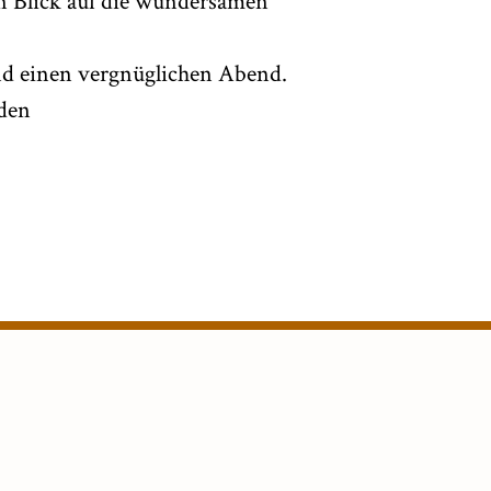
en Blick auf die wundersamen
d einen vergnüglichen Abend.
aden