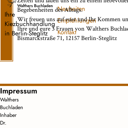
Zeiten und laden uns ein zu einem liebevoll
Neuheiten
Begebenheiten des Alltags.
Ihre
Wir freuen uns auf euer und Ihr Kommen un
Empfehlungen
Kiezbuchhandlung
Ihre und eure 3 Frauen von Walthers Buchl
Kontakt
in Berlin-Steglitz
Bismarckstraße 71, 12157 Berlin-Steglitz
Impressum
Walthers
Buchladen
Inhaber
Dr.