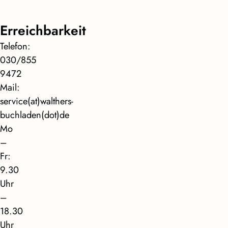
Erreichbarkeit
Telefon:
030/855
9472
Mail:
service(at)walthers-
buchladen(dot)de
Mo
–
Fr:
9.30
Uhr
–
18.30
Uhr