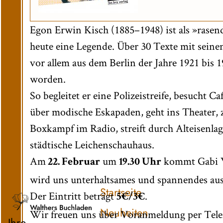
Egon Erwin Kisch (1885–1948) ist als »rasend
heute eine Legende. Über 30 Texte mit sein
vor allem aus dem Berlin der Jahre 1921 bis 
worden.
So begleitet er eine Polizeistreife, besucht 
über modische Eskapaden, geht ins Theater,
Boxkampf im Radio, streift durch Alteisenlag
städtische Leichenschauhaus.
Am
um
kommt Gabi W
22. Februar
19.30 Uhr
wird uns unterhaltsames und spannendes aus
Startseite
Der Eintritt beträgt
.
5€/3€
Neuheiten
Wir freuen uns über Voranmeldung per Telef
Ihre