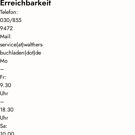
Erreichbarkeit
Telefon:
030/855
9472
Mail:
service(at)walthers-
buchladen(dot)de
Mo
–
Fr:
9.30
Uhr
–
18.30
Uhr
Sa:
10.00