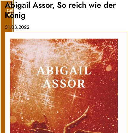
Abigail Assor, So reich wie der
Direkt
zum
König
Inhalt
01.03.2022