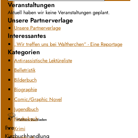
Veranstaltungen
Aktuell haben wir keine Veranstaltungen geplant.
Unsere Partnerverlage
Unsere Partnerverlage
Interessantes
„Wir treffen uns bei Waltherchen“ - Eine Reportage
Kategorien
Anti-rassistische Lektüreliste
Belletristik
Bilderbuch
Biographie
Comic/Graphic Novel
Jugendbuch
Kinderbuch
Ihre
Krimi
Kiezbuchhandlung