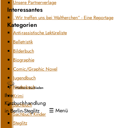
Unsere Partnerverlage
Interessantes
„Wir treffen uns bei Waltherchen“ - Eine Reportage
Kategorien
Anti-rassistische Lektüreliste
Belletristik
Bilderbuch
Biographie
Comic/Graphic Novel
Jugendbuch
Kinderbuch
Ihre
Krimi
Kiezbuchhandlung
Sachbuch
Menü
in Berlin-Steglitz
Sachbuch Kinder
Steglitz