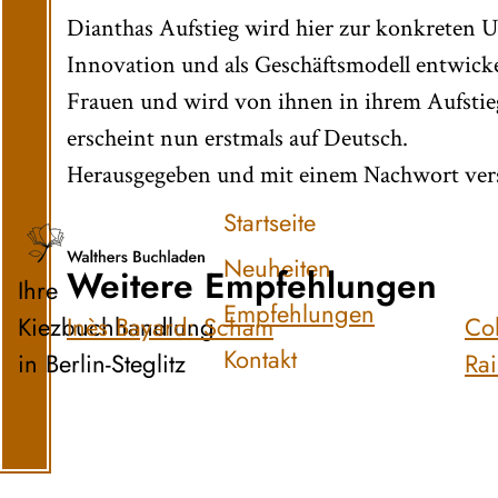
Dianthas Aufstieg wird hier zur konkreten Ut
Innovation und als Geschäftsmodell entwicke
Frauen und wird von ihnen in ihrem Aufsti
erscheint nun erstmals auf Deutsch.
Herausgegeben und mit einem Nachwort vers
Startseite
Neuheiten
Weitere Empfehlungen
Ihre
Empfehlungen
Kiezbuchhandlung
Inès Bayard: Scham
Co
Kontakt
in Berlin-Steglitz
Rai