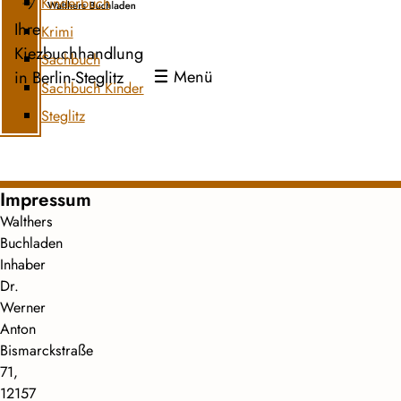
Kinderbuch
Ihre
Krimi
Kiezbuchhandlung
Sachbuch
Menü
in Berlin-Steglitz
Sachbuch Kinder
Steglitz
Impressum
Walthers
Buchladen
Inhaber
Dr.
Werner
Anton
Bismarckstraße
71,
12157