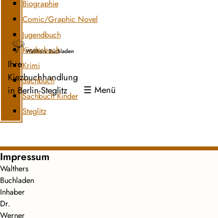
Biographie
Comic/Graphic Novel
Jugendbuch
Kinderbuch
Ihre
Krimi
Kiezbuchhandlung
Sachbuch
Menü
in Berlin-Steglitz
Sachbuch Kinder
Steglitz
Impressum
Walthers
Buchladen
Inhaber
Dr.
Werner