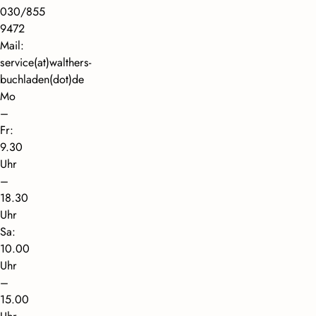
030/855
9472
Mail:
service(at)walthers-
buchladen(dot)de
Mo
–
Fr:
9.30
Uhr
–
18.30
Uhr
Sa:
10.00
Uhr
–
15.00