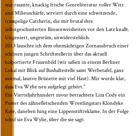
war rasante, knackig frische Genreliteratur voller Witz
und Milieuschärfe, serviert durch eine schwitzende,
trampelige Catcherin, die mir brutal ihre
selbstgeschusterten Binsenweisheiten vor den Latz knallt.
Ungeniert, ungestüm, unwiderstehlich.
2013 lauschte ich dem ohnmächtigen Zornausbruch einer
schönen jungen Schriftstellerin über das aktuell
kolportierte Frauenbild (wir saßen in einem Berliner
Lokal mit Blick auf Bushaltestelle samt Werbetafel, ganz
normal, laszive Brünette mit viel Haut). Mir wurde klar,
dass Eva Wylie neu aufgelegt gehört.“
Ein Vierteljahrhundert zuvor betrachtete Liza Cody ein
Poster des zähnefletschenden Wrestlingstars Klondyke
Kate, daneben hing eine Lippenstiftreklame. In der Folge
schuf sie Eva Wylie, über die sie sagt: