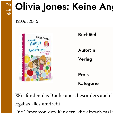
Olivia Jones: Keine A
Direkt
zum
Inhalt
12.06.2015
Buchtitel
Autor:in
Verlag
Preis
Kategorie
Wir fanden das Buch super, besonders auch lu
Egalias alles umdreht.
Die Tante von den Kindern, die einfach mal so