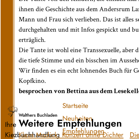
ihnen die Geschichte aus dem Andersrum La
Mann und Frau sich verlieben. Das ist alles
durchgehalten und mit Infos gespickt und bunt
erträglich.
Die Tante ist wohl eine Transsexuelle, aber d
die tiefe Stimme und ein bisschen im Ausseh
Wir finden es ein echt lohnendes Buch für G
Kopfkino.
besprochen von Bettina aus dem Lesekell
Startseite
Neuheiten
Weitere Empfehlungen
Ihre
Empfehlungen
Kiezbuchhandlung
Klaus Modick: Konzert ohne Dichter
Die