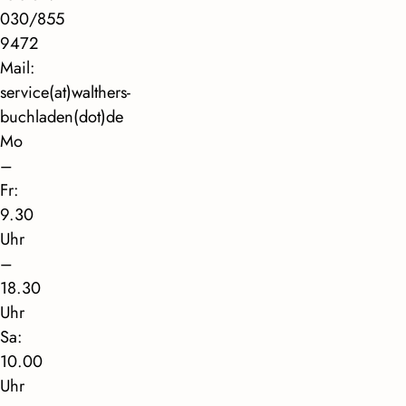
030/855
9472
Mail:
service(at)walthers-
buchladen(dot)de
Mo
–
Fr:
9.30
Uhr
–
18.30
Uhr
Sa:
10.00
Uhr