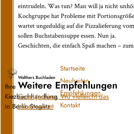
eintrudeln. Was tun? Man will ja nicht unhöfli
Kochgruppe hat Probleme mit Portionsgrößen
wartet ungeduldig auf die Pizzalieferung v
sollen Buchstabensuppe essen. Nun ja.
Geschichten, die einfach Spaß machen – zum
Startseite
Neuheiten
Weitere Empfehlungen
Ihre
Empfehlungen
Kiezbuchhandlung
Gusel Jachina, Wo vielleicht das
Kontakt
in Berlin-Steglitz
Leben wartet