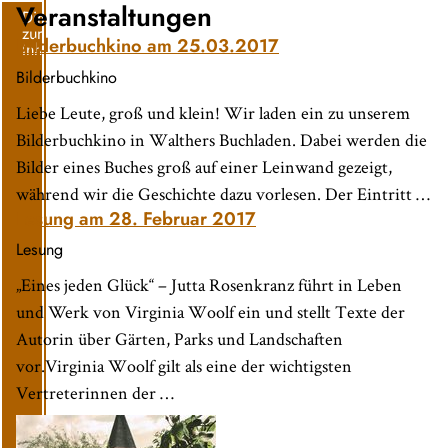
Veranstaltungen
Direkt
zum
Bilderbuchkino am 25.03.2017
Inhalt
Bilderbuchkino
Liebe Leute, groß und klein! Wir laden ein zu unserem
Bilderbuchkino in Walthers Buchladen. Dabei werden die
Bilder eines Buches groß auf einer Leinwand gezeigt,
während wir die Geschichte dazu vorlesen. Der Eintritt …
Lesung am 28. Februar 2017
Lesung
„Eines jeden Glück“ – Jutta Rosenkranz führt in Leben
und Werk von Virginia Woolf ein und stellt Texte der
Autorin über Gärten, Parks und Landschaften
vor.Virginia Woolf gilt als eine der wichtigsten
Vertreterinnen der …