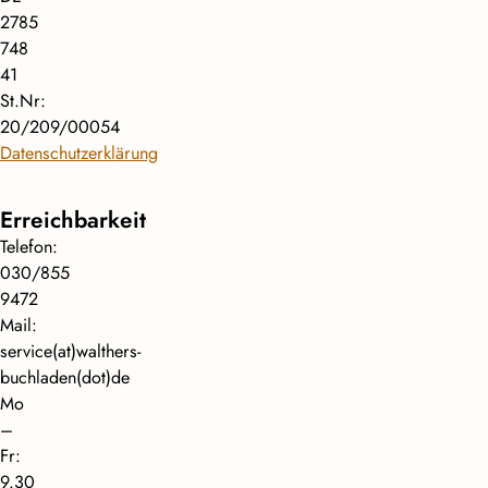
2785
748
41
St.Nr:
20/209/00054
Datenschutzerklärung
Erreichbarkeit
Telefon:
030/855
9472
Mail:
service(at)walthers-
buchladen(dot)de
Mo
–
Fr:
9.30