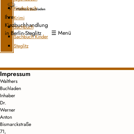
Kinderbuch
Ihre
Krimi
Kiezbuchhandlung
Sachbuch
Menü
in Berlin-Steglitz
Sachbuch Kinder
Steglitz
Impressum
Walthers
Buchladen
Inhaber
Dr.
Werner
Anton
Bismarckstraße
71,