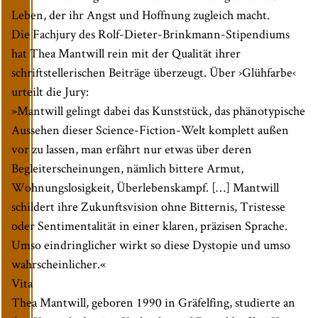
Leben, der ihr Angst und Hoffnung zugleich macht.
Die Fachjury des Rolf-Dieter-Brinkmann-Stipendiums
hat Thea Mantwill rein mit der Qualität ihrer
schriftstellerischen Beiträge überzeugt. Über ›Glühfarbe‹
urteilt die Jury:
»Mantwill gelingt dabei das Kunststück, das phänotypische
Aussehen dieser Science-Fiction-Welt komplett außen
vor zu lassen, man erfährt nur etwas über deren
Begleiterscheinungen, nämlich bittere Armut,
Wohnungslosigkeit, Überlebenskampf. […] Mantwill
schildert ihre Zukunftsvision ohne Bitternis, Tristesse
oder Sentimentalität in einer klaren, präzisen Sprache.
Umso eindringlicher wirkt so diese Dystopie und umso
wahrscheinlicher.«
Vita
Thea Mantwill, geboren 1990 in Gräfelfing, studierte an