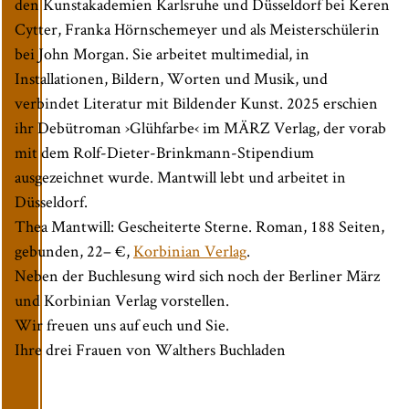
den Kunstakademien Karlsruhe und Düsseldorf bei Keren
Cytter, Franka Hörnschemeyer und als Meisterschülerin
bei John Morgan. Sie arbeitet multimedial, in
Installationen, Bildern, Worten und Musik, und
verbindet Literatur mit Bildender Kunst. 2025 erschien
ihr Debütroman ›Glühfarbe‹ im MÄRZ Verlag, der vorab
mit dem Rolf-Dieter-Brinkmann-Stipendium
ausgezeichnet wurde. Mantwill lebt und arbeitet in
Düsseldorf.
Thea Mantwill: Gescheiterte Sterne. Roman, 188 Seiten,
gebunden, 22– €,
Korbinian Verlag
.
Neben der Buchlesung wird sich noch der Berliner März
und Korbinian Verlag vorstellen.
Wir freuen uns auf euch und Sie.
Ihre drei Frauen von Walthers Buchladen