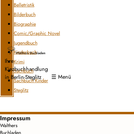
Belletristik
Bilderbuch
Biographie
Comic/Graphic Novel
Jugendbuch
Kinderbuch
Ihre
Krimi
Kiezbuchhandlung
Sachbuch
Menü
in Berlin-Steglitz
Sachbuch Kinder
Steglitz
Impressum
Walthers
Buchladen